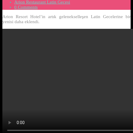
Arion Restaurant Latin Gecesi
0 Comments
Arion Resort Hotel’in artık gelenekselleşen Latin Gecelerine bir
yenisi daha eklendi.