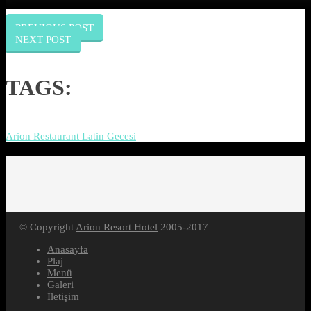
PREVIOUS POST
NEXT POST
TAGS:
Arion Restaurant Latin Gecesi
© Copyright
Arion Resort Hotel
2005-2017
Anasayfa
Plaj
Menü
Galeri
İletişim