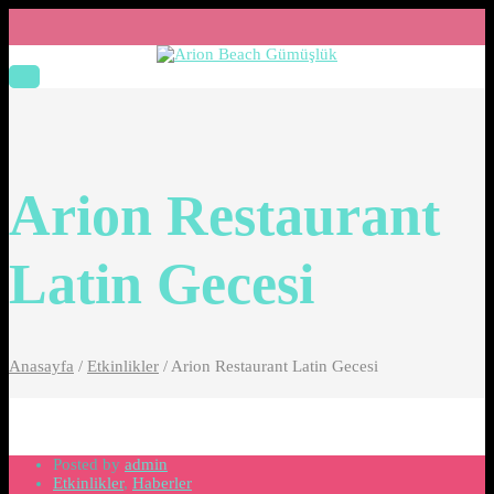
Arion Restaurant
Latin Gecesi
Anasayfa
/
Etkinlikler
/
Arion Restaurant Latin Gecesi
Posted by
admin
Etkinlikler
,
Haberler