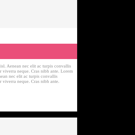
isl. Aenean nec elit ac turpis convallis
per viverra neque. Cras nibh ante. Lorem
nean nec elit ac turpis convallis
er viverra neque. Cras nibh ante.