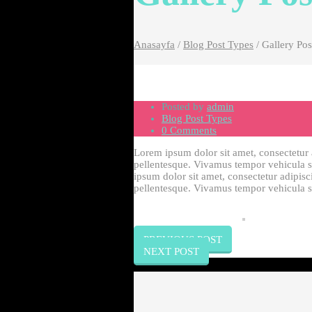
Anasayfa
/
Blog Post Types
/
Gallery Pos
Posted by
admin
Blog Post Types
0 Comments
Lorem ipsum dolor sit amet, consectetur ad
pellentesque. Vivamus tempor vehicula sus
ipsum dolor sit amet, consectetur adipisci
pellentesque. Vivamus tempor vehicula sus
PREVIOUS POST
NEXT POST