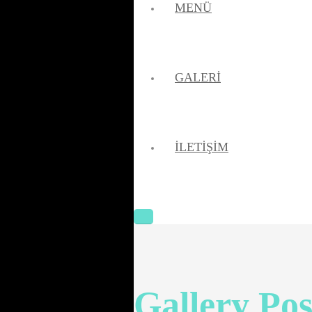
MENÜ
GALERI
İLETIŞIM
Gallery Pos