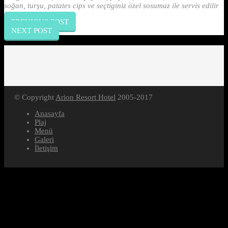
soğan, turşu, patates cips ve seçtiginiz özel sosumuz ile servis edilir
PREVIOUS POST
NEXT POST
© Copyright
Arion Resort Hotel
2005-2017
Anasayfa
Plaj
Menü
Galeri
İletişim