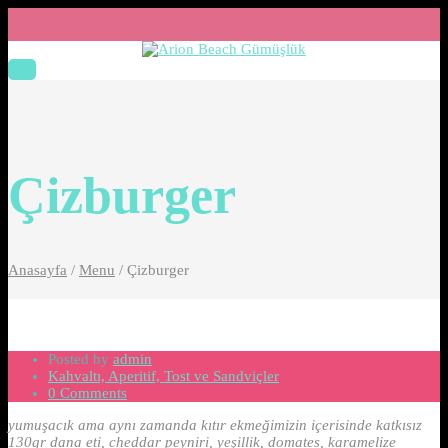
Çizburger
Anasayfa
/
Menu
/
Çizburger
Posted by
admin
Kahvaltı, Aperitif, Tost ve Sandviçler
0 Comments
yumuşacık ama aynı zamanda kıtır ekmeğimizin içerisinde katkısız
130gr dana eti, cheddar peyniri, yeşillik, domates, karamelize