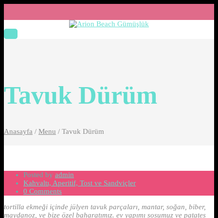
Tavuk Dürüm
Anasayfa
/
Menu
/
Tavuk Dürüm
Posted by
admin
Kahvaltı, Aperitif, Tost ve Sandviçler
0 Comments
tortilla ekmeği içinde
jülyen tavuk parçaları, mantar, soğan, biber,
maydanoz, ve bize özel baharatımız. ev yapımı sosumuz ve patates