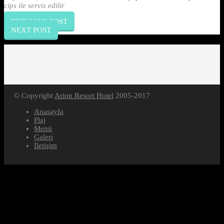
cips ile servis edilir
PREVIOUS POST
NEXT POST
© Copyright
Arion Resort Hotel
2005-2017
Anasayfa
Plaj
Menü
Galeri
İletişim