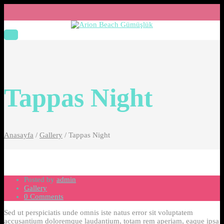
Tappas Night
Anasayfa
/
Gallery
/
Tappas Night
Posted by
admin
Gallery
0 Comments
Sed ut perspiciatis unde omnis iste natus error sit voluptatem
accusantium doloremque laudantium, totam rem aperiam, eaque ipsa