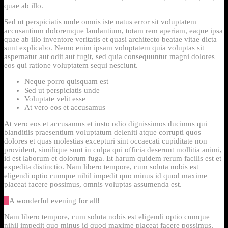
quae ab illo.
Sed ut perspiciatis unde omnis iste natus error sit voluptatem
accusantium doloremque laudantium, totam rem aperiam, eaque ipsa
quae ab illo inventore veritatis et quasi architecto beatae vitae dicta
sunt explicabo. Nemo enim ipsam voluptatem quia voluptas sit
aspernatur aut odit aut fugit, sed quia consequuntur magni dolores
eos qui ratione voluptatem sequi nesciunt.
Neque porro quisquam est
Sed ut perspiciatis unde
Voluptate velit esse
At vero eos et accusamus
At vero eos et accusamus et iusto odio dignissimos ducimus qui
blanditiis praesentium voluptatum deleniti atque corrupti quos
dolores et quas molestias excepturi sint occaecati cupiditate non
provident, similique sunt in culpa qui officia deserunt mollitia animi,
id est laborum et dolorum fuga. Et harum quidem rerum facilis est et
expedita distinctio. Nam libero tempore, cum soluta nobis est
eligendi optio cumque nihil impedit quo minus id quod maxime
placeat facere possimus, omnis voluptas assumenda est.
A wonderful evening for all!
Nam libero tempore, cum soluta nobis est eligendi optio cumque
nihil impedit quo minus id quod maxime placeat facere possimus,