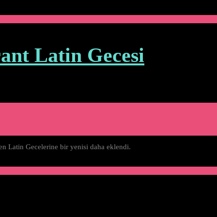
ant Latin Gecesi
en Latin Gecelerine bir yenisi daha eklendi.