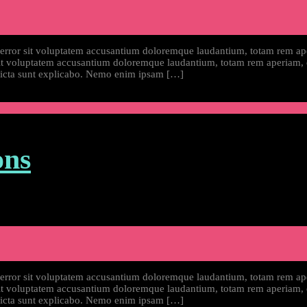
s error sit voluptatem accusantium doloremque laudantium, totam rem ape
 sit voluptatem accusantium doloremque laudantium, totam rem aperiam, 
e dicta sunt explicabo. Nemo enim ipsam […]
ons
s error sit voluptatem accusantium doloremque laudantium, totam rem ape
 sit voluptatem accusantium doloremque laudantium, totam rem aperiam, 
e dicta sunt explicabo. Nemo enim ipsam […]