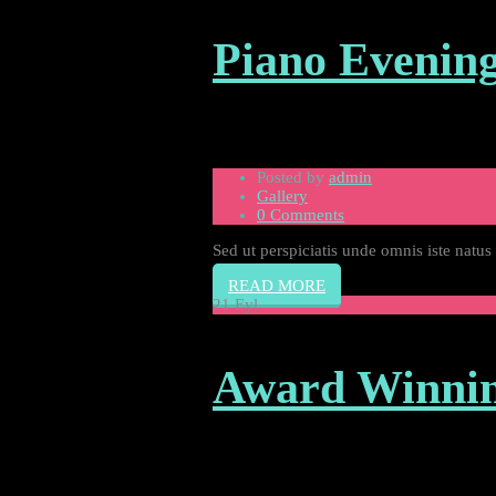
Piano Evenin
Posted by
admin
Gallery
0 Comments
Sed ut perspiciatis unde omnis iste natu
READ MORE
21
Eyl
Award Winnin