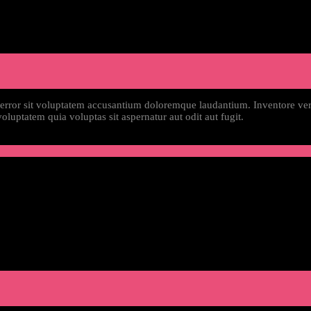
 error sit voluptatem accusantium doloremque laudantium. Inventore verit
luptatem quia voluptas sit aspernatur aut odit aut fugit.