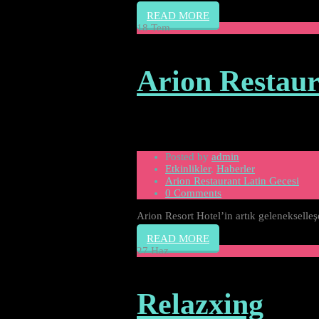
READ MORE
18
Tem
Arion Restaur
Posted by
admin
Etkinlikler
,
Haberler
Arion Restaurant Latin Gecesi
0 Comments
Arion Resort Hotel’in artık gelenekselleş
READ MORE
27
Haz
Relazxing