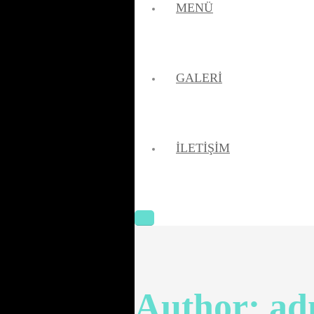
MENÜ
GALERI
İLETIŞIM
Author:
ad