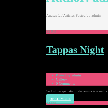
Anasayfa
/
Articles Posted by admin
23
Eyl
Tappas Night
Posted by
admin
Gallery
0 Comments
Sed ut perspiciatis unde omnis iste natu
READ MORE
23
Eyl