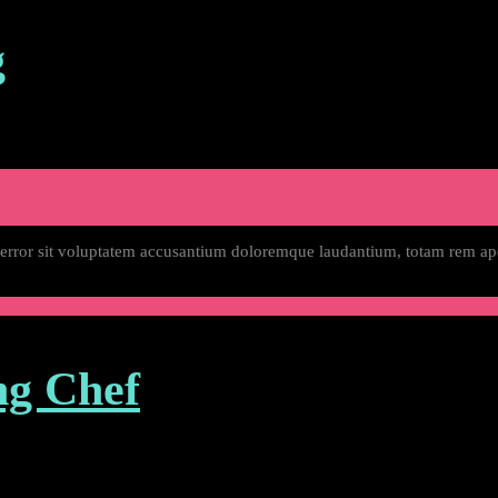
g
s error sit voluptatem accusantium doloremque laudantium, totam rem ape
g Chef