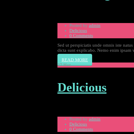
Posted by
admin
Delicious
0 Comments
Sed ut perspiciatis unde omnis iste natus
dicta sunt explicabo. Nemo enim ipsam vo
READ MORE
27
Haz
Delicious
Posted by
admin
Delicious
0 Comments