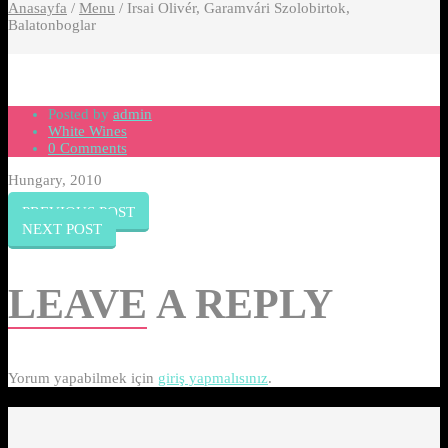
Anasayfa
/
Menu
/
Irsai Olivér, Garamvári Szolobirtok,
Balatonboglar
Posted by
admin
White Wines
0 Comments
Hungary, 2010
PREVIOUS POST
NEXT POST
LEAVE
A REPLY
Yorum yapabilmek için
giriş yapmalısınız
.