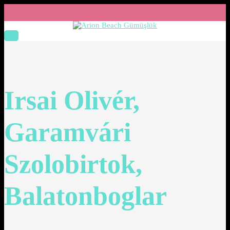
Irsai Olivér,
Garamvári
Szolobirtok,
Balatonboglar