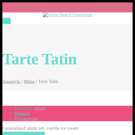
Tarte Tatin
Anasayfa
/
Menu
/
Tarte Tatin
Posted by
admin
Desserts
0 Comments
Caramelised apple tart, vanilla ice cream