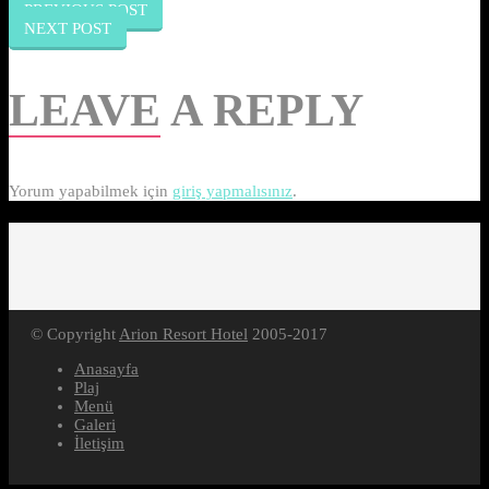
PREVIOUS POST
NEXT POST
LEAVE
A REPLY
Yorum yapabilmek için
giriş yapmalısınız
.
© Copyright
Arion Resort Hotel
2005-2017
Anasayfa
Plaj
Menü
Galeri
İletişim